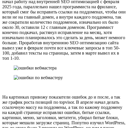
начал работу над внутренней SEO оптимизацией с февраля
2025 года, параллельно нашел программиста на фрилансе,
который смог бы исправить ссылки на поддоменах, чтобы они
вели не на главный домен, а внутри каждого поддомена, так
же сократили количество поддоменов, изначально их было
около 30, оставили 12 с главным доменом. Программист
конечно подкачал, растянул исправление на месяц, хотя
изначально планировалось это сделать за день, может немного
больше. Проработав внутреннюю SEO оптимизацию сайта
вывел уже в феврале почти все ключевые запросы в топ 50-
100, добавил тексты на страницы, затем в марте вывел их в
топ 1-10.
На картинках привожу показатели ошибок до и после, а так
же график роста позиций по topvisor. В апреле начал делать
ссылочную массу на поддомены, а так по кажому поддомену
на каждой странице исправлял ошибки, битые ссылки,
картинки, меню, заголовки, метатеги, убирал битые блоки,
которые мешали загрузке страниц. Попутно изучил WordPress,
так до этого было 3 проекта по WordPress, но там я таких