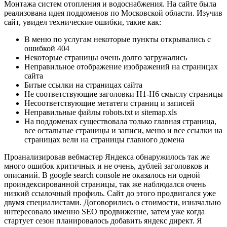
Монтажа систем отопления и водоснабжения. На сайте была
реализована идея поддоменов по Московской области. Изучив
сайт, увидел технические ошибки, такие как:
В меню по услугам некоторые пункты открывались с
ошибкой 404
Некоторые страницы очень долго загружались
Неправильное отображение изображений на страницах
сайта
Битые ссылки на страницах сайта
Не соответствующие заголовки H1-H6 смыслу страницы
Несоответствующие метатеги страниц и записей
Неправильные файлы robots.txt и sitemap.xls
На поддоменах существовала только главная страница,
все остальные страницы и записи, меню и все ссылки на
страницах вели на страницы главного домена
Проанализировав вебмастер Яндекса обнаружилось так же
много ошибок критичных и не очень, дублей заголовков и
описаний. В google search console не оказалось ни одной
проиндексированной страницы, так же наблюдался очень
низкий ссылочный профиль. Сайт до этого продвигался уже
двумя специалистами. Договорились о стоимости, изначально
интересовало именно SEO продвижение, затем уже когда
стартует сезон планировалось добавить яндекс директ. Я