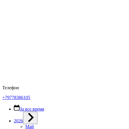
Телефон
+79778386105
За все время
2026
Май