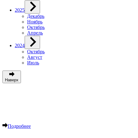
2025
Декабрь
Ноябрь
Октябрь
Апрель
2024
Октябрь
Август
Июль
Наверх
Продвижение и реклама сайтов на
SEOALEX.RU
Успей оставить заявку на продвижение сайта
Подробнее
+79778386105