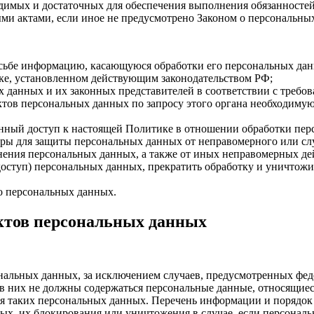
ходимых и достаточных для обеспечения выполнения обязанност
ми актами, если иное не предусмотрено Законом о персональны
осьбе информацию, касающуюся обработки его персональных да
ке, установленном действующим законодательством РФ;
х данных и их законных представителей в соответствии с требо
тов персональных данных по запросу этого органа необходимую
енный доступ к настоящей Политике в отношении обработки пер
ры для защиты персональных данных от неправомерного или слу
анения персональных данных, а также от иных неправомерных д
 доступ) персональных данных, прекратить обработку и уничтожи
о персональных данных.
ектов персональных данных
альных данных, за исключением случаев, предусмотренных фед
в них не должны содержаться персональные данные, относящиес
ия таких персональных данных. Перечень информации и порядок
нных, их блокирования или уничтожения в случае, если персона