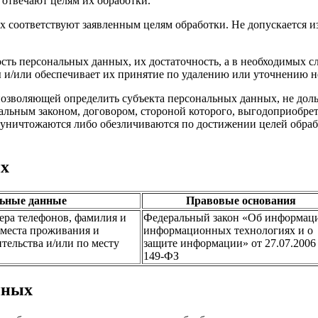
 отвечают целям их обработки.
х соответствуют заявленным целям обработки. Не допускается 
сть персональных данных, их достаточность, а в необходимых с
 и/или обеспечивает их принятие по удалению или уточнению 
позволяющей определить субъекта персональных данных, не доль
альным законом, договором, стороной которого, выгодоприобрет
ничтожаются либо обезличиваются по достижении целей обрабо
ых
ьные данные
Правовые основания
ера телефонов, фамилия и
Федеральный закон «Об информац
 места проживания и
информационных технологиях и о
тельства и/или по месту
защите информации» от 27.07.2006
149-ФЗ
нных