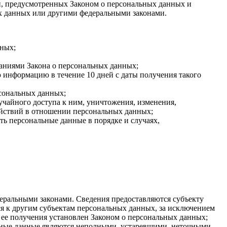
ей, предусмотренных Законом о персональных данных и
х данных или другими федеральными законами.
нных;
ваниями Закона о персональных данных;
 информацию в течение 10 дней с даты получения такого
сональных данных;
чайного доступа к ним, уничтожения, изменения,
ействий в отношении персональных данных;
ть персональные данные в порядке и случаях,
еральными законами. Сведения предоставляются субъекту
я к другим субъектам персональных данных, за исключением
 ее получения установлен Законом о персональных данных;
льные данные являются неполными, устаревшими, неточными,