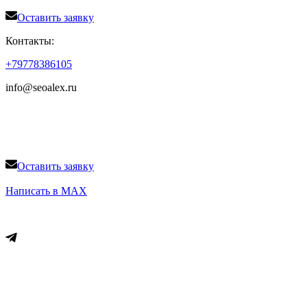
Оставить заявку
Контакты:
+79778386105
info@seoalex.ru
Продвижение и реклама сайтов на SEOALEX.RU
Успей оставить заявку на продвижение сайта
Оставить заявку
+79778386105
Написать в MAX
Вся информация на сайте носит справочный характер и не явл
Меню
Раскрутка сайта
SEO продвижение сайтов