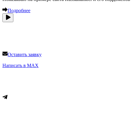
Подробнее
Продвижение и реклама сайтов на SEOALEX.RU
Успей оставить заявку на продвижение сайта
Оставить заявку
+79778386105
Написать в MAX
Вся информация на сайте носит справочный характер и не
является публичной офертой, определяемой статьей 437 ГК
РФ
Меню
Раскрутка сайта
SEO продвижение сайтов
Настройка Яндекс Директ